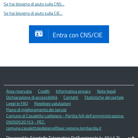
Se hai bisogno di aiuto sulla CNS...
Se hai bisogno di aiuto sulla CIE...
Entra con CNS/CIE
Area riservata
Crediti
Informativa privacy
Note legali
Dichiarazione di accessibilità
Contatti
Statistiche del portale
Leggi le FAQ
Riepilogo valutazioni
Piano di miglioramento dei servizi
Comune di Casaletto Lodigiano - Partita IVA dell'amministrazione:
05050520153 - PEC:
comune.casalettolodigiano@pec.regione.lombardia.it
Powered by Sportello Telematico Polifunzionale (v. 10.41.2)