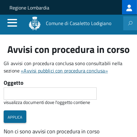
Log
Salta al contenuto principale
Skip to site navigation
Regione Lombardia
me
Comune di Casaletto Lodigiano
Avvisi con procedura in corso
Gli avvisi con procedura conclusa sono consultabili nella
sezione
«Avvisi pubblici con procedura conclusa»
Oggetto
visualizza documenti dove l'oggetto contiene
Non ci sono avvisi con procedura in corso