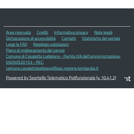
Area riservata
Crediti
Informativa privacy
Note legali
Dichiarazione di accessibilità
Contatti
Statistiche del portale
Leggi le FAQ
Riepilogo valutazioni
Piano di miglioramento dei servizi
Comune di Casaletto Lodigiano - Partita IVA dell'amministrazione:
05050520153 - PEC:
comune.casalettolodigiano@pec.regione.lombardia.it
Powered by Sportello Telematico Polifunzionale (v. 10.41.2)