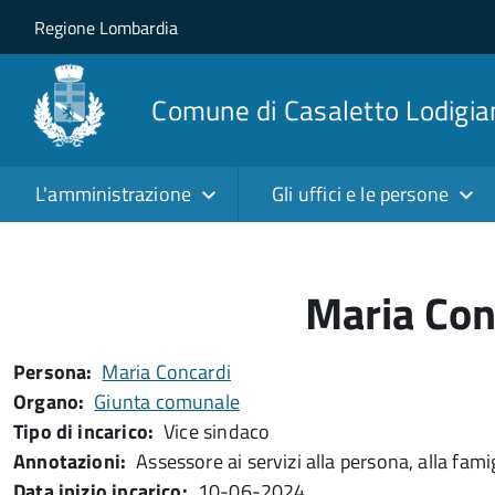
Salta al contenuto principale
Skip to site navigation
Regione Lombardia
Comune di Casaletto Lodigia
L'amministrazione
Gli uffici e le persone
Maria Con
Persona
Maria Concardi
Organo
Giunta comunale
Tipo di incarico
Vice sindaco
Annotazioni
Assessore ai servizi alla persona, alla famig
Data inizio incarico
10-06-2024