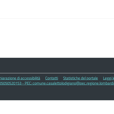
hiarazione di accessibilità
Contatti
Statistiche del portale
Leggi 
e: 05050520153 - PEC: comune.casalettolodigiano@pec.regione.lombardia