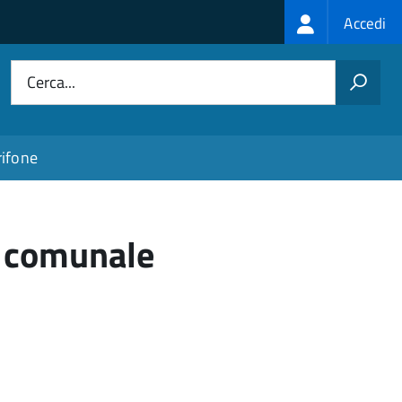
Login
Accedi
menu
Cerca...
rifone
a comunale