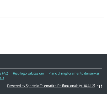
le FAQ
Riepilogo valutazioni
Piano di miglioramento dei servizi
.it
Powered by Sportello Telematico Polifunzionale (v. 10.41.2)