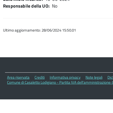
Responsabile della UO
No
Ultimo aggiornamento: 28/06/2024 15:50.01
Area riservata
Crediti
Informativa privacy
Note legali
Dic
Comune di Casaletto Lodigiano - Partita IVA dell'amministrazion