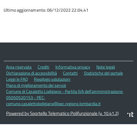
Ultimo aggiornamento: 06/12/2022 22:04.41
Area riservata
Crediti
Informativa privacy
Note legali
Dichiarazione di accessibilità
Contatti
Statistiche del portale
Leggi le FAQ
Riepilogo valutazioni
Piano di miglioramento dei servizi
Comune di Casaletto Lodigiano - Partita IVA dell'amministrazione:
05050520153 - PEC:
comune.casalettolodigiano@pec.regione.lombardia.it
Powered by Sportello Telematico Polifunzionale (v. 10.41.2)