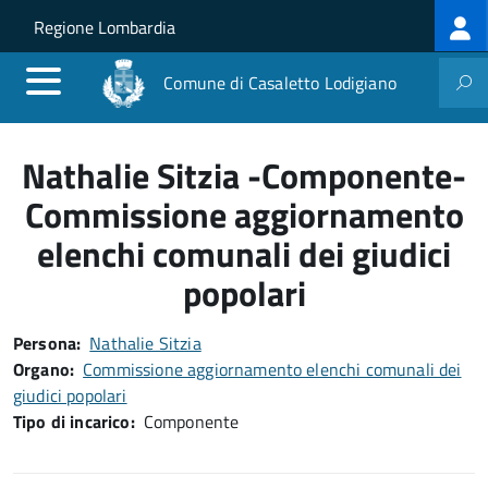
Log
Salta al contenuto principale
Skip to site navigation
Regione Lombardia
me
Comune di Casaletto Lodigiano
Nathalie Sitzia -Componente-
Commissione aggiornamento
elenchi comunali dei giudici
popolari
Persona
Nathalie Sitzia
Organo
Commissione aggiornamento elenchi comunali dei
giudici popolari
Tipo di incarico
Componente