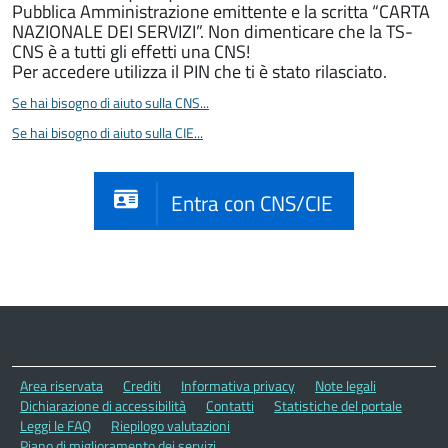
Pubblica Amministrazione emittente e la scritta “CARTA
NAZIONALE DEI SERVIZI”. Non dimenticare che la TS-
CNS è a tutti gli effetti una CNS!
Per accedere utilizza il PIN che ti è stato rilasciato.
Se hai bisogno di aiuto sulla CNS...
Se hai bisogno di aiuto sulla CIE...
Entra con CNS/CIE
Area riservata
Crediti
Informativa privacy
Note legali
Dichiarazione di accessibilità
Contatti
Statistiche del portale
Leggi le FAQ
Riepilogo valutazioni
Piano di miglioramento dei servizi