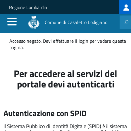
Log
Salta al contenuto principale
Skip to site navigation
Regione Lombardia
me
Comune di Casaletto Lodigiano
Messaggio
Accesso negato. Devi effettuare il login per vedere questa
di
pagina.
stato
Per accedere ai servizi del
portale devi autenticarti
Autenticazione con SPID
Il Sistema Pubblico di Identità Digitale (SPID) è il sistema