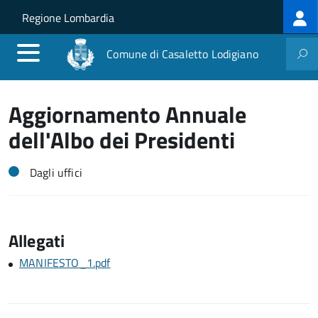
Log
Salta al contenuto principale
Skip to site navigation
Regione Lombardia
me
Comune di Casaletto Lodigiano
Aggiornamento Annuale
dell'Albo dei Presidenti
Dagli uffici
Allegati
MANIFESTO_1.pdf