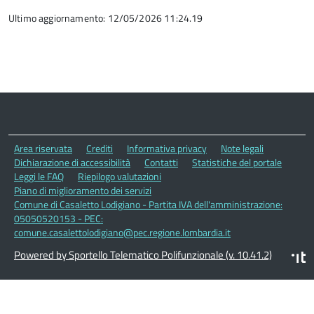
Ultimo aggiornamento: 12/05/2026 11:24.19
Area riservata
Crediti
Informativa privacy
Note legali
Dichiarazione di accessibilità
Contatti
Statistiche del portale
Leggi le FAQ
Riepilogo valutazioni
Piano di miglioramento dei servizi
Comune di Casaletto Lodigiano - Partita IVA dell'amministrazione:
05050520153 - PEC:
comune.casalettolodigiano@pec.regione.lombardia.it
Powered by Sportello Telematico Polifunzionale (v. 10.41.2)