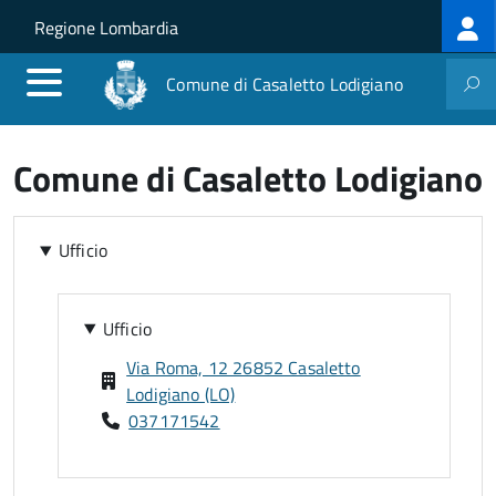
Log
Salta al contenuto principale
Skip to site navigation
Regione Lombardia
me
Comune di Casaletto Lodigiano
Comune di Casaletto Lodigiano
Ufficio
Ufficio
Via Roma, 12 26852 Casaletto
Lodigiano (LO)
037171542