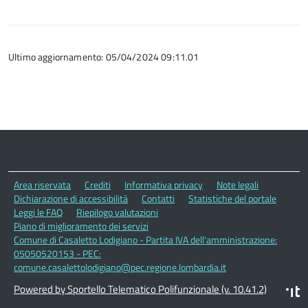
Ultimo aggiornamento: 05/04/2024 09:11.01
Area riservata
Crediti
Informativa privacy
Note legali
Dichiarazione di accessibilità
Contatti
Statistiche del portale
Leggi le FAQ
Riepilogo valutazioni
Piano di miglioramento dei servizi
Comune di Casaletto Lodigiano - Partita IVA dell'amministrazione:
05050520153 - PEC:
comune.casalettolodigiano@pec.regione.lombardia.it
Powered by Sportello Telematico Polifunzionale (v. 10.41.2)