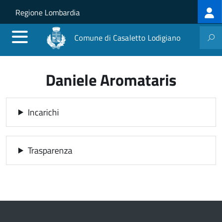
Log
Salta al contenuto principale
Skip to site navigation
Regione Lombardia
me
Comune di Casaletto Lodigiano
Daniele Aromataris
Incarichi
Trasparenza