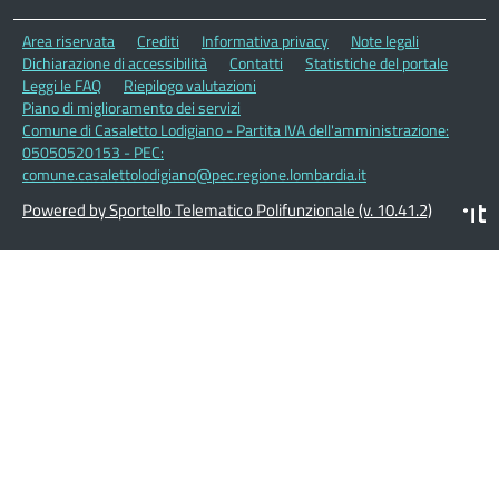
Area riservata
Crediti
Informativa privacy
Note legali
Dichiarazione di accessibilità
Contatti
Statistiche del portale
Leggi le FAQ
Riepilogo valutazioni
Piano di miglioramento dei servizi
Comune di Casaletto Lodigiano - Partita IVA dell'amministrazione:
05050520153 - PEC:
comune.casalettolodigiano@pec.regione.lombardia.it
Powered by Sportello Telematico Polifunzionale (v. 10.41.2)